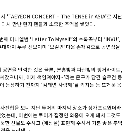
‘TAEYEON CONCERT – The TENSE in ASIA’로 지난
 만에 다시 만난 현지 팬들과 소중한 추억을 쌓았다.
니앨범 ‘Letter To Myself’의 수록곡부터 ‘INVU’,
 대표곡 무대까지 두루 선보이며 ‘보컬퀸’다운 존재감으로 공연장을
 공연을 만끽한 것은 물론, 분홍빛과 파란빛의 핑거라이트,
을 훔쳐갔으니까, 이제 책임져야지~’라는 문구가 담긴 슬로건 등
이 등장하기 전까지 ‘김태연 사랑해’를 외치는 등 뜨거운 응
 사진첩을 보니 지난 투어의 마지막 장소가 싱가포르였더라.
었는데, 이번에는 투어가 절정인 와중에 오게 돼서 그것도
따뜻한 선물도 주시고 (애정을) 표현해 주셔서 기분 좋은 추억
애정을 드러냈다.