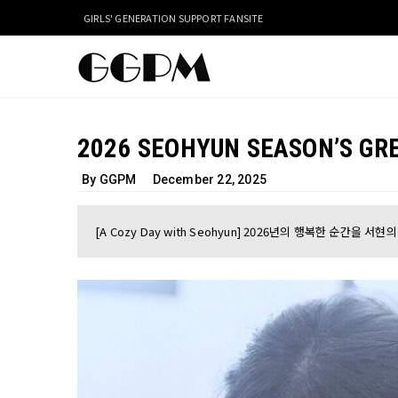
GIRLS' GENERATION SUPPORT FANSITE
2026 SEOHYUN SEASON’S GR
By GGPM
December 22, 2025
[A Cozy Day with Seohyun] 2026년의 행복한 순간을 