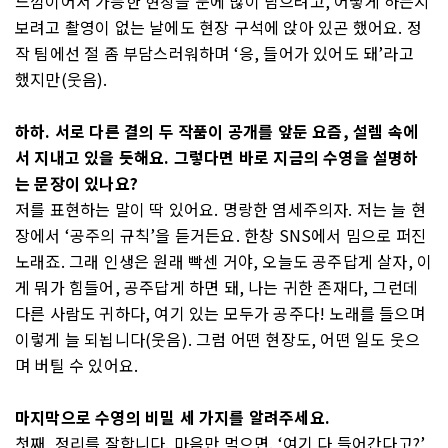
느낌이어서 가능한 현장을 눈에 많이 담으려고, 어떻게 하는지
보려고 촬영이 없는 날에도 현장 구석에 앉아 있곤 했어요. 정
작 팀에선 절 좀 부담스러워하며 ‘응, 들어가 있어도 돼’라고
했지만(웃음).
하하. 서로 다른 결의 두 작품이 공개를 앞둔 요즘, 설렘 속에
서 지내고 있을 듯해요. 그렇다면 바로 지금의 수영을 설명하
는 문장이 있나요?
저를 표현하는 말이 딱 있어요. 명랑한 염세주의자. 저는 늘 현
장에서 ‘공주의 규칙’을 듣거든요. 한창 SNS에서 밈으로 퍼진
노래죠. 그래 인생은 원래 빡센 거야, 오늘도 공주답게 살자, 이
게 뭐가 힘들어, 공주답게 하면 돼, 나는 귀한 존재다, 그런데
다른 사람도 귀하다, 여기 있는 모두가 공주다! 노래를 들으며
이렇게 늘 되뇝니다(웃음). 그럼 어떤 현장도, 어떤 일도 웃으
며 버틸 수 있어요.
마지막으로 수영의 비밀 세 가지를 알려주세요.
첫째, 정리를 잘합니다. 마음만 먹으면. ‘여기 다 들어간다고?’