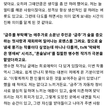
맞아요. 오히려 그때만큼은 생각을 좀 안 하려 했어요. 저는 늘
멀티를 해온 사람이잖아요. 성격상 항상 생산적인 걸 하려는 버
릇도 있고요. 그런데 다도를 하면서는 의미 없게 보내는 시간의
진짜 의미를 알게 된 것 같아요.
'금주를 부탁해'는 애주가로 소문난 주인공 ‘금주’가 술을 증오
하는 첫사랑과 재회하며 일어나는 로맨스를 그려요. 참으로 술
냄새 풍기는 작품이다 싶었는데 아니나 다를까, tvN '막돼먹
은 영애씨' 시리즈, '혼술남녀'를 집필한 명수현 작가가 극본을
맡았더라고요.
명수현 작가님 글에는 희로애락이 다 담겨 있잖아요. 이번 작품
역시 그래요. 쉽게 만나지 못하는 대본이 저에게 온 기분이었어
요. ‘이렇게까지 한 인물의 모든 것을 보여주는 글이 있었나?’
했을 때 적어도 저는 없다고 느끼거든요. ‘금주’가 자동차 정비
사로 열심히 일하며 느끼는 애환이 있고, 술에 의존하며 맞닥
뜨리는 자기 회피가 있고, 그렇게 도망친 곳에서 내면을 직시
하는 순간이 있고, 그런 자신을 받아들이고 나아가 주변 사람