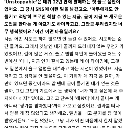
'Unstoppable'은 데뷔 22년 만에 발매하는 첫 솔로 음반이
었어요. 그 당시 SNS에 이런 말을 남겼고요. ‘아무에게도 안
들키고 적당히 프로인 척할 수 있는 지금, 굳이 지금 또 새로운
도전을 한다는 게 아프기도 하더라고요. 그만큼 두려웠지만 너
무 행복했어요.’ 이건 어떤 마음일까요?
사실 어떤 시도도 하지 않으면 안 들킬 수 있어요. 시도하는 순
간 들켜요. 그래서 옛날엔 내가 끝까지 드러내지 않는 무언가가
있었어요. 겁이 많은 거죠. 솔로 앨범 제안이 들어왔을 때도 주
변에선 ‘아니, 지금 연기 잘하고 있는데 왜 이 타이밍에, 그것
도 일본에서 솔로 앨범을 내?’라고 하는 시선이 있었어요. 사실
저라고 그 생각을 안 했을까요. 이 기회가 왜 지금 온 걸까, 가
만히 있으면 중간이라도 갈 텐데 굳이 들키면 내가 얻는 것은
뭘까. 그런 고민의 기로에서 든 생각이 ‘내가 하고 싶은데 왜 주
저해야 하지?’였어요. 그리고 단순히 ‘해봤다’에서 끝나는 게
아니라 ‘평가를 받아봤다’까지 가보고 싶었어요. 결과를 떠나
서 얻은 게 참 많았다고 생각해요. 앨범을 내고 문자를 참 많이
받았거든요. ‘도전 멋있다, 그냥 네가 어떤 마음에서 한지 알겠
어’라는 말이 가장 감동으로 다가왔고요. 그거 하나로 다 된 것