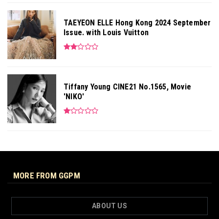
TAEYEON ELLE Hong Kong 2024 September
Issue. with Louis Vuitton
Tiffany Young CINE21 No.1565, Movie
'NIKO'
MORE FROM GGPM
ABOUT US