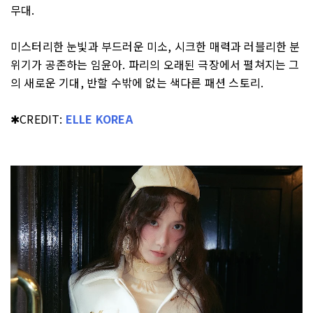
무대.
미스터리한 눈빛과 부드러운 미소, 시크한 매력과 러블리한 분
위기가 공존하는 임윤아. 파리의 오래된 극장에서 펼쳐지는 그
의 새로운 기대, 반할 수밖에 없는 색다른 패션 스토리.
✱CREDIT:
ELLE KOREA