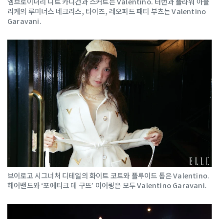
엠브로이더리 니트 카디건과 스커트는 Valentino. 터번과 플라워 아플
리케의 루미너스 네크리스, 타이즈, 레오퍼드 패티 부츠는 Valentino
Garavani.
브이로고 시그너처 디테일의 화이트 코트와 플루이드 톱은 Valentino.
헤어밴드와 ‘포에티크 데 구뜨’ 이어링은 모두 Valentino Garavani.