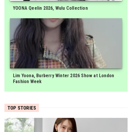
YOONA Qeelin 2026, Wulu Collection
Lim Yoona, Burberry Winter 2026 Show at London
Fashion Week
TOP STORIES