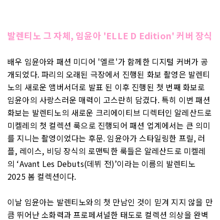
발렌티노 그 자체, 임윤아 'ELLE D Edition' 커버 장식
배우 임윤아와 패션 미디어 '엘르'가 함께한 디지털 커버가 공
개되었다. 파리의 오래된 극장에서 진행된 화보 촬영은 발렌티
노의 새로운 앰버서더로 발표 된 이후 진행된 첫 번째 화보로
임윤아의 사랑스러운 매력이 고스란히 담겼다. 특히 이번 패션
화보는 발렌티노의 새로운 크리에이티브 디렉터인 알레산드로
미켈레의 첫 컬렉션 룩으로 진행되어 패션 업계에서는 큰 의미
를 지니는 촬영이었다는 후문. 임윤아가 스타일링한 프릴, 러
플, 레이스, 비딩 장식의 로맨틱한 룩들은 알레산드로 미켈레
의 ‘Avant Les Debuts(데뷔 전)’이라는 이름의 발렌티노
2025 봄 컬렉션이다.
이날 임윤아는 발렌티노와의 첫 만남인 것이 믿겨 지지 않을 만
큼 뛰어난 소화력과 프로페셔널한 태도로 컬렉션 의상을 완벽