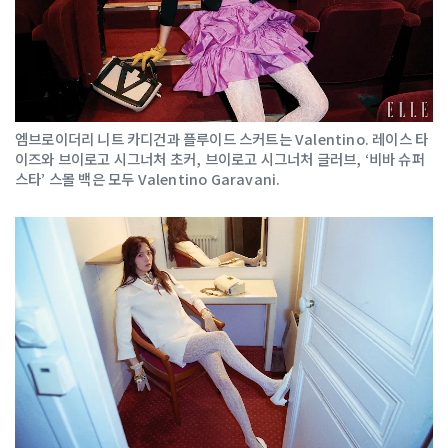
엠브로이더리 니트 카디건과 플루이드 스커트는 Valentino. 레이스 타
이즈와 브이로고 시그너처 초커, 브이로고 시그너처 글러브, ‘비바 슈퍼
스타’ 스몰 백은 모두 Valentino Garavani.