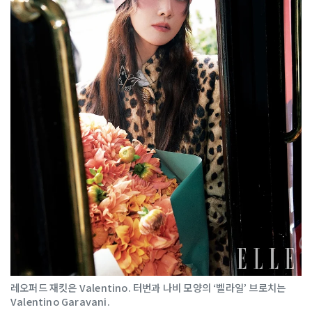
레오퍼드 재킷은 Valentino. 터번과 나비 모양의 ‘벨라일’ 브로치는
Valentino Garavani.